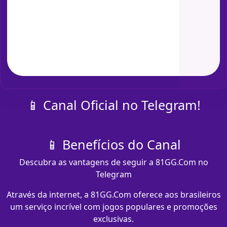
📱 Canal Oficial no Telegram!
📱 Benefícios do Canal
Descubra as vantagens de seguir a 81GG.Com no
Telegram
Através da internet, a 81GG.Com oferece aos brasileiros
um serviço incrível com jogos populares e promoções
exclusivas.