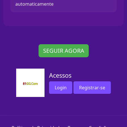
automaticamente
SEGUIR AGORA
Acessos
Login
Registrar-se