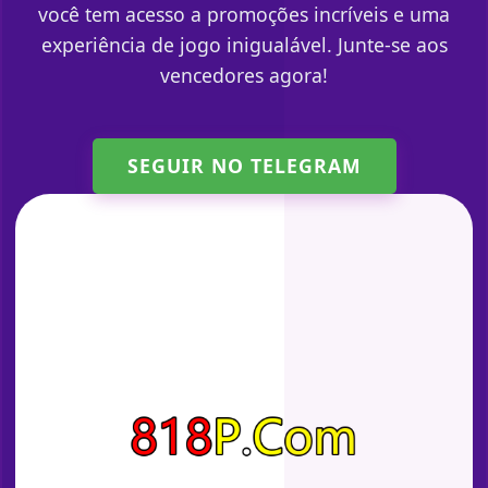
você tem acesso a promoções incríveis e uma
experiência de jogo inigualável. Junte-se aos
vencedores agora!
SEGUIR NO TELEGRAM