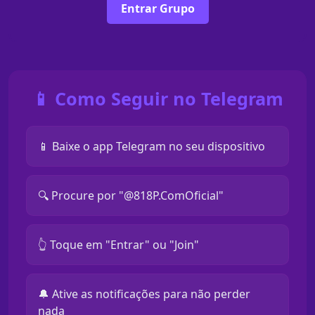
Entrar Grupo
📱 Como Seguir no Telegram
📱 Baixe o app Telegram no seu dispositivo
🔍 Procure por "@818P.ComOficial"
👆 Toque em "Entrar" ou "Join"
🔔 Ative as notificações para não perder
nada