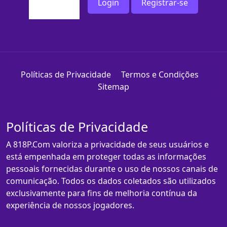
Login
Registrar-se
Políticas de Privacidade
Termos e Condições
Sitemap
Políticas de Privacidade
A 818P.Com valoriza a privacidade de seus usuários e
está empenhada em proteger todas as informações
pessoais fornecidas durante o uso de nossos canais de
comunicação. Todos os dados coletados são utilizados
exclusivamente para fins de melhoria contínua da
experiência de nossos jogadores.