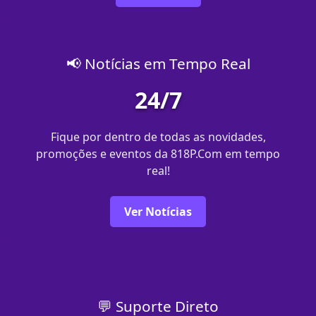
📢 Notícias em Tempo Real
24/7
Fique por dentro de todas as novidades,
promoções e eventos da 818P.Com em tempo
real!
Ver Notícias
💬 Suporte Direto