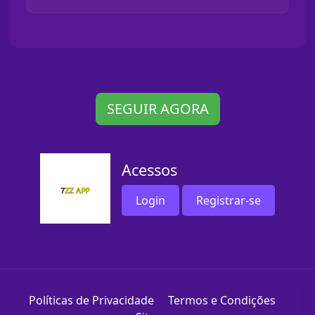
SEGUIR AGORA
Acessos
Login
Registrar-se
Políticas de Privacidade
Termos e Condições