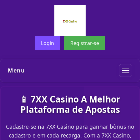
Login
Registrar-se
Menu
📱 7XX Casino A Melhor
Plataforma de Apostas
Cadastre-se na 7XX Casino para ganhar bônus no
cadastro e em cada recarga. Com a 7XX Casino,