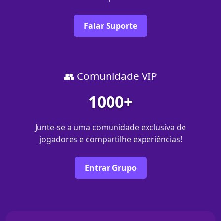
Falar Suporte
👥 Comunidade VIP
1000+
Junte-se a uma comunidade exclusiva de
jogadores e compartilhe experiências!
Entrar Grupo