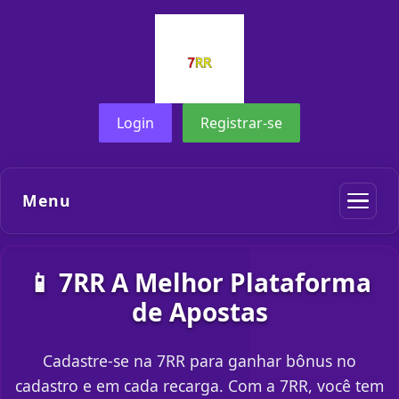
Login
Registrar-se
Menu
📱 7RR A Melhor Plataforma
de Apostas
Cadastre-se na 7RR para ganhar bônus no
cadastro e em cada recarga. Com a 7RR, você tem