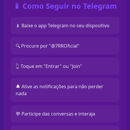
📱 Como Seguir no Telegram
📱 Baixe o app Telegram no seu dispositivo
🔍 Procure por "@7RROficial"
👆 Toque em "Entrar" ou "Join"
🔔 Ative as notificações para não perder
nada
💬 Participe das conversas e interaja