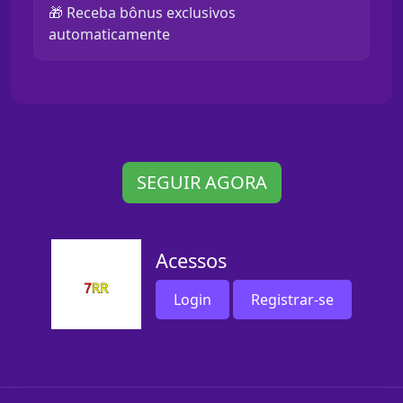
🎁 Receba bônus exclusivos
automaticamente
SEGUIR AGORA
Acessos
Login
Registrar-se