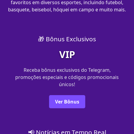
favoritos em diversos esportes, incluindo futebol,
basquete, beisebol, hóquei em campo e muito mais.
🎁 Bônus Exclusivos
VIP
Receba bônus exclusivos do Telegram,
promoções especiais e códigos promocionais
únicos!
Ver Bônus
📢 Notícias em Tempo Real