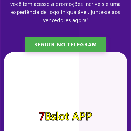
você tem acesso a promoções incríveis e uma
experiência de jogo inigualável. Junte-se aos
vencedores agora!
SEGUIR NO TELEGRAM