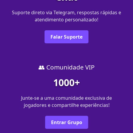
Suporte direto via Telegram, respostas rápidas e
atendimento personalizado!
Falar Suporte
👥 Comunidade VIP
1000+
Junte-se a uma comunidade exclusiva de
jogadores e compartilhe experiências!
Entrar Grupo