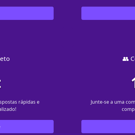
reto
👥 
t
espostas rápidas e
Junte-se a uma com
lizado!
compa
e