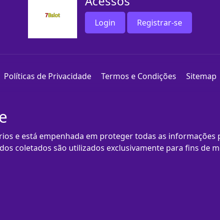
Acessos
Login
Registrar-se
Políticas de Privacidade
Termos e Condições
Sitemap
de
uários e está empenhada em proteger todas as informações 
os coletados são utilizados exclusivamente para fins de m