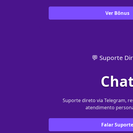
Ver Bônus
💬 Suporte Di
Cha
Suporte direto via Telegram, r
atendimento persona
Falar Suport