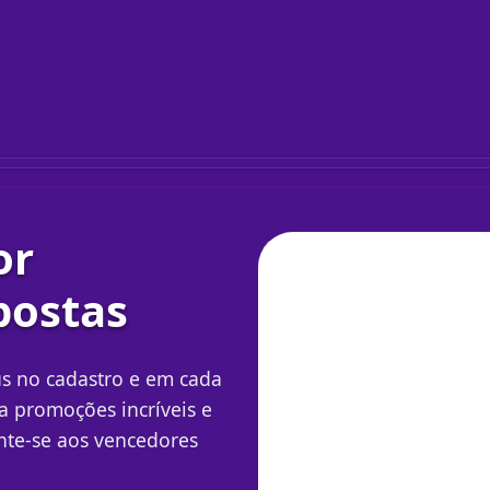
or
postas
us no cadastro e em cada
a promoções incríveis e
unte-se aos vencedores