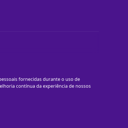
pessoais fornecidas durante o uso de
elhoria contínua da experiência de nossos