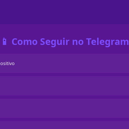
📱 Como Seguir no Telegram
ositivo