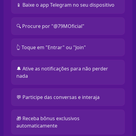
📱 Baixe o app Telegram no seu dispositivo
🔍 Procure por "@79MOficial"
👆 Toque em "Entrar" ou "Join"
🔔 Ative as notificações para não perder
nada
💬 Participe das conversas e interaja
🎁 Receba bônus exclusivos
automaticamente