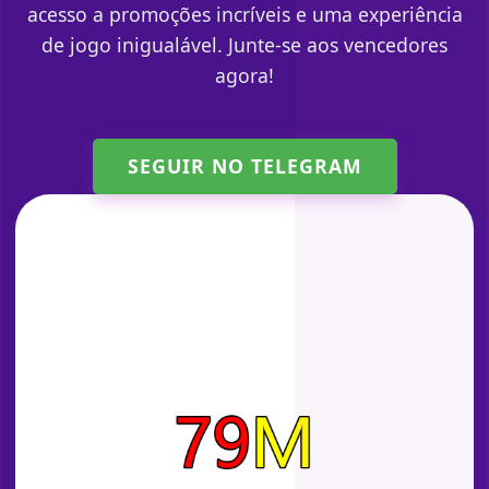
acesso a promoções incríveis e uma experiência
de jogo inigualável. Junte-se aos vencedores
agora!
SEGUIR NO TELEGRAM