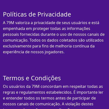
Políticas de Privacidade
A 79M valoriza a privacidade de seus usuários e está
empenhada em proteger todas as informações
pessoais fornecidas durante o uso de nossos canais de
comunicação. Todos os dados coletados são utilizados
exclusivamente para fins de melhoria contínua da
experiência de nossos jogadores.
Termos e Condições
Os usuários da 79M concordam em respeitar todas as
regras e regulamentos estabelecidos. É importante ler
e entender todos os termos antes de participar de
nossos canais de comunicação. A violação destes