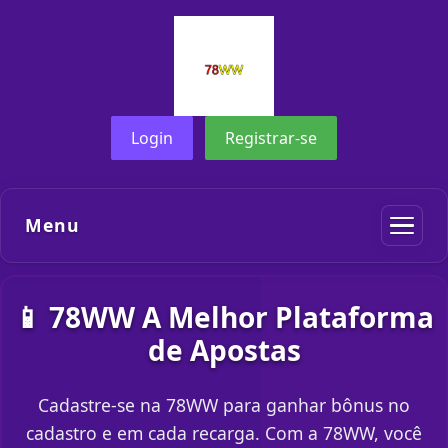
Login
Registrar-se
Menu
📱 78WW A Melhor Plataforma
de Apostas
Cadastre-se na 78WW para ganhar bônus no
cadastro e em cada recarga. Com a 78WW, você