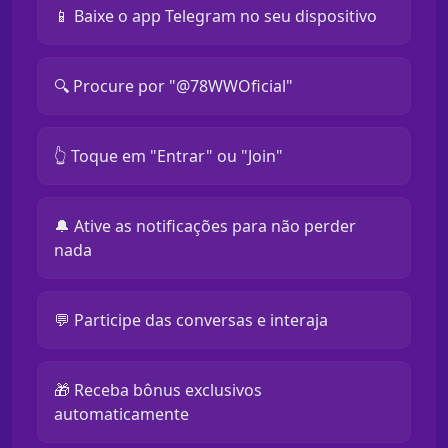
📱 Baixe o app Telegram no seu dispositivo
🔍 Procure por "@78WWOficial"
👆 Toque em "Entrar" ou "Join"
🔔 Ative as notificações para não perder
nada
💬 Participe das conversas e interaja
🎁 Receba bônus exclusivos
automaticamente