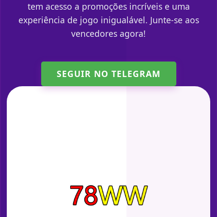
tem acesso a promoções incríveis e uma
experiência de jogo inigualável. Junte-se aos
vencedores agora!
SEGUIR NO TELEGRAM