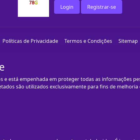
Login
Registrar-se
Políticas de Privacidade
Termos e Condições
Sitemap
de
ios e está empenhada em proteger todas as informações pe
tados são utilizados exclusivamente para fins de melhoria