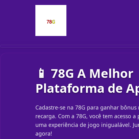
📱 78G A Melhor
Plataforma de A
Cadastre-se na 78G para ganhar bônus 
recarga. Com a 78G, você tem acesso a 
uma experiência de jogo inigualável. J
agora!