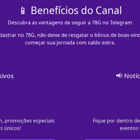
📱 Benefícios do Canal
Descubra as vantagens de seguir a 78G no Telegram
dastrar no 78G, não deixe de resgatar o bônus de boas-vi
começar sua jornada com saldo extra.
sivos
📢 Notí
m, promoções especiais
Fique por dentro d
s únicos!
eventos