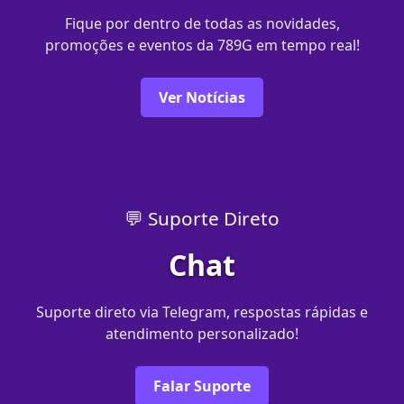
Fique por dentro de todas as novidades,
promoções e eventos da 789G em tempo real!
Ver Notícias
💬 Suporte Direto
Chat
Suporte direto via Telegram, respostas rápidas e
atendimento personalizado!
Falar Suporte