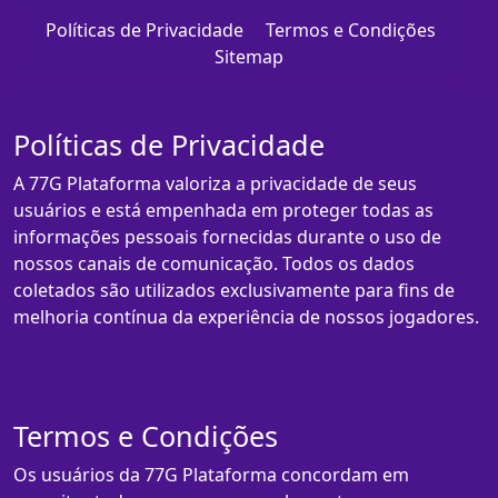
Políticas de Privacidade
Termos e Condições
Sitemap
Políticas de Privacidade
A 77G Plataforma valoriza a privacidade de seus
usuários e está empenhada em proteger todas as
informações pessoais fornecidas durante o uso de
nossos canais de comunicação. Todos os dados
coletados são utilizados exclusivamente para fins de
melhoria contínua da experiência de nossos jogadores.
Termos e Condições
Os usuários da 77G Plataforma concordam em