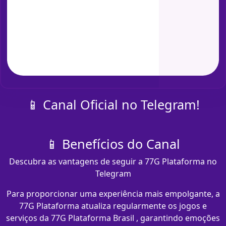
📱 Canal Oficial no Telegram!
📱 Benefícios do Canal
Descubra as vantagens de seguir a 77G Plataforma no
Telegram
Para proporcionar uma experiência mais empolgante, a
77G Plataforma atualiza regularmente os jogos e
serviços da 77G Plataforma Brasil , garantindo emoções