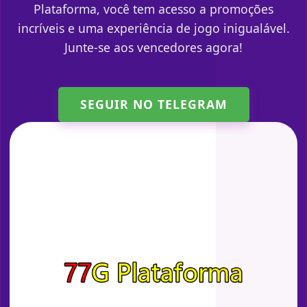
Plataforma, você tem acesso a promoções
incríveis e uma experiência de jogo inigualável.
Junte-se aos vencedores agora!
SEGUIR NO TELEGRAM