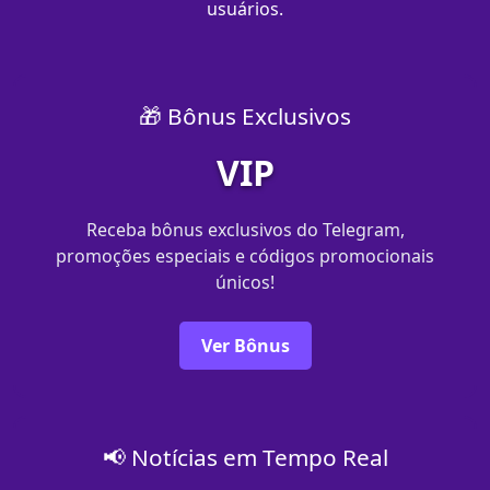
usuários.
🎁 Bônus Exclusivos
VIP
Receba bônus exclusivos do Telegram,
promoções especiais e códigos promocionais
únicos!
Ver Bônus
📢 Notícias em Tempo Real