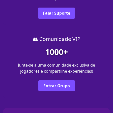
Falar Suporte
👥 Comunidade VIP
1000+
Junte-se a uma comunidade exclusiva de
jogadores e compartilhe experiências!
Entrar Grupo