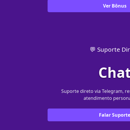
Ver Bônus
💬 Suporte Di
Cha
Suporte direto via Telegram, r
atendimento persona
Falar Suport