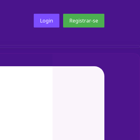
Login
Registrar-se