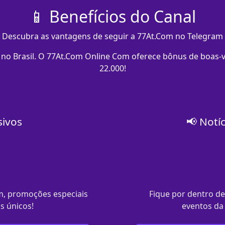
📱 Benefícios do Canal
Descubra as vantagens de seguir a 77At.Com no Telegram
s no Brasil. O 77At.Com Online Com oferece bônus de boas
22.000!
sivos
📢 Notí
m, promoções especiais
Fique por dentro d
s únicos!
eventos da