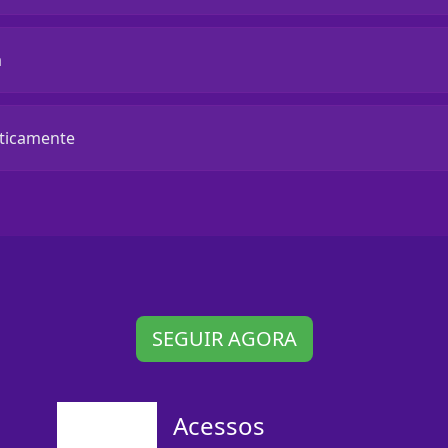
a
aticamente
SEGUIR AGORA
Acessos