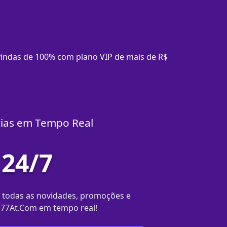
-vindas de 100% com plano VIP de mais de R$
cias em Tempo Real
24/7
e todas as novidades, promoções e
 77At.Com em tempo real!