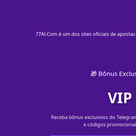
77At.Com é um dos sites oficiais de aposta
🎁 Bônus Exclu
VIP
Receba bônus exclusivos do Telegra
e códigos promocionai