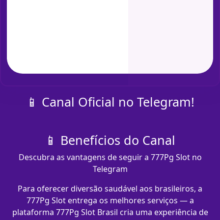
📱 Canal Oficial no Telegram!
📱 Benefícios do Canal
Descubra as vantagens de seguir a 777Pg Slot no
Telegram
Para oferecer diversão saudável aos brasileiros, a
777Pg Slot entrega os melhores serviços — a
plataforma 777Pg Slot Brasil cria uma experiência de