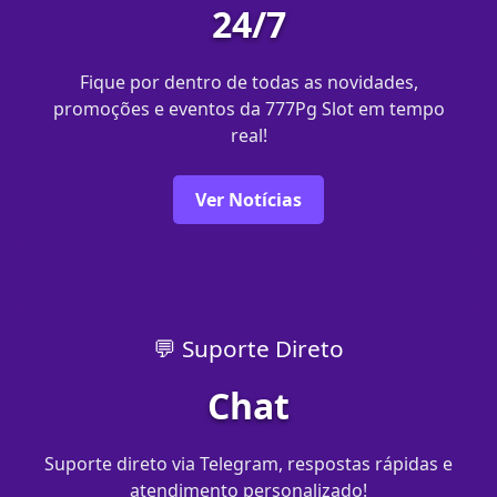
24/7
Fique por dentro de todas as novidades,
promoções e eventos da 777Pg Slot em tempo
real!
Ver Notícias
💬 Suporte Direto
Chat
Suporte direto via Telegram, respostas rápidas e
atendimento personalizado!