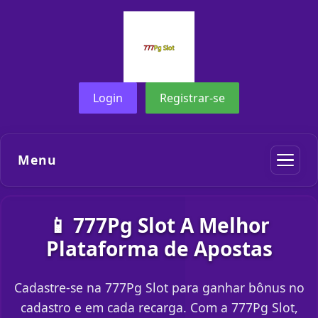
Login
Registrar-se
Menu
📱 777Pg Slot A Melhor
Plataforma de Apostas
Cadastre-se na 777Pg Slot para ganhar bônus no
cadastro e em cada recarga. Com a 777Pg Slot,