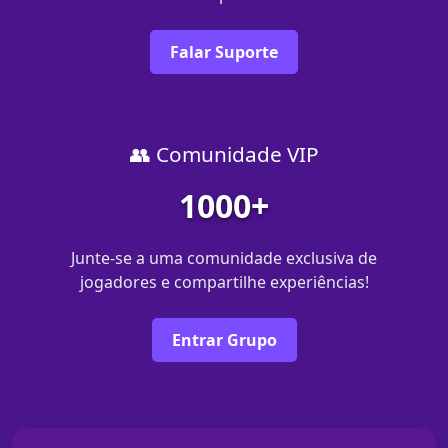
Falar Suporte
👥 Comunidade VIP
1000+
Junte-se a uma comunidade exclusiva de
jogadores e compartilhe experiências!
Entrar Grupo