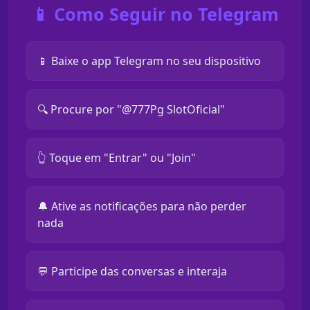
📱 Como Seguir no Telegram
📱 Baixe o app Telegram no seu dispositivo
🔍 Procure por "@777Pg SlotOficial"
👆 Toque em "Entrar" ou "Join"
🔔 Ative as notificações para não perder
nada
💬 Participe das conversas e interaja