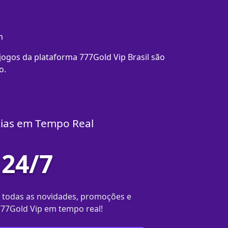
m
jogos da plataforma 777Gold Vip Brasil são
o.
cias em Tempo Real
24/7
e todas as novidades, promoções e
777Gold Vip em tempo real!