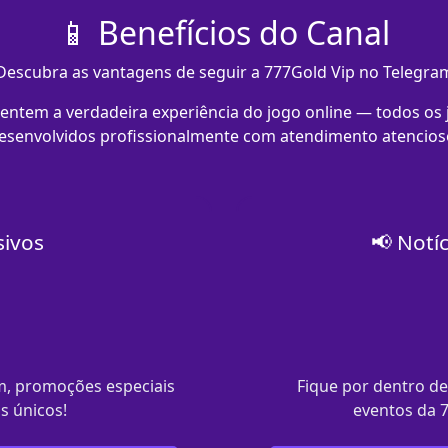
📱 Benefícios do Canal
Descubra as vantagens de seguir a 777Gold Vip no Telegra
sentem a verdadeira experiência do jogo online — todos os 
esenvolvidos profissionalmente com atendimento atencios
sivos
📢 Notí
m, promoções especiais
Fique por dentro d
s únicos!
eventos da 