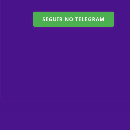
SEGUIR NO TELEGRAM