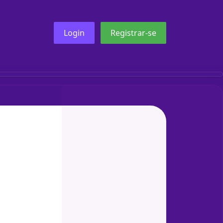
Login
Registrar-se