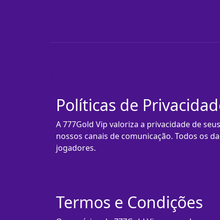
Políticas de Privacida
A 777Gold Vip valoriza a privacidade de se
nossos canais de comunicação. Todos os dad
jogadores.
Termos e Condições