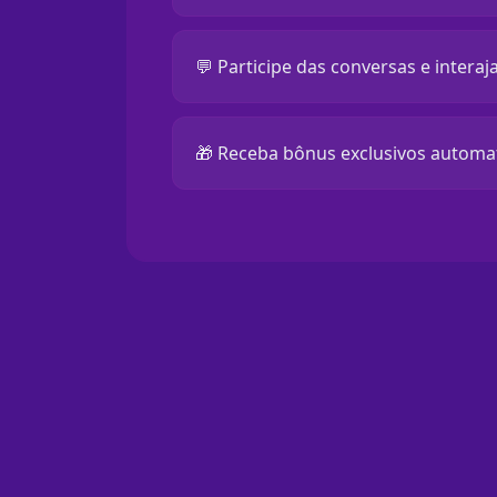
💬 Participe das conversas e interaj
🎁 Receba bônus exclusivos autom