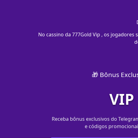
No cassino da 777Gold Vip , os jogadores 
d
🎁 Bônus Exclu
VIP
Receba bônus exclusivos do Telegra
e códigos promocionai