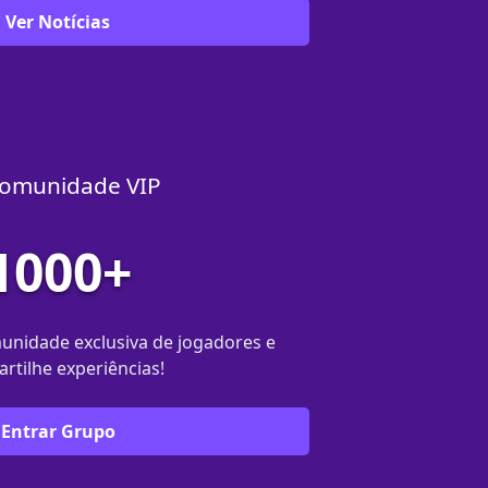
Ver Notícias
Comunidade VIP
1000+
unidade exclusiva de jogadores e
rtilhe experiências!
Entrar Grupo