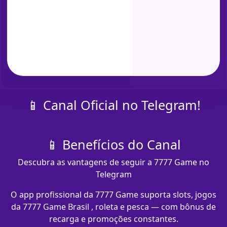
📱 Canal Oficial no Telegram!
📱 Benefícios do Canal
Descubra as vantagens de seguir a 7777 Game no
Telegram
O app profissional da 7777 Game suporta slots, jogos
da 7777 Game Brasil , roleta e pesca — com bônus de
recarga e promoções constantes.