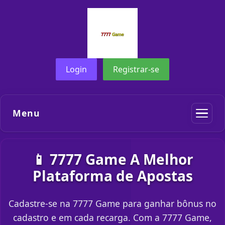
Login
Registrar-se
Menu
📱 7777 Game A Melhor
Plataforma de Apostas
Cadastre-se na 7777 Game para ganhar bônus no
cadastro e em cada recarga. Com a 7777 Game,