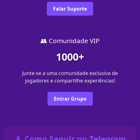
Falar Suporte
👥 Comunidade VIP
1000+
Junte-se a uma comunidade exclusiva de
jogadores e compartilhe experiências!
Entrar Grupo
📱 Como Seguir no Telegram