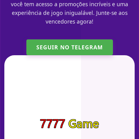
você tem acesso a promoções incríveis e uma
experiência de jogo inigualável. Junte-se aos
vencedores agora!
SEGUIR NO TELEGRAM