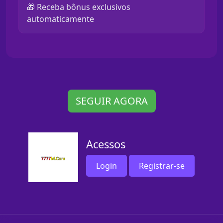
🎁 Receba bônus exclusivos
automaticamente
SEGUIR AGORA
Acessos
Login
Registrar-se