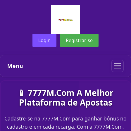
Login
Registrar-se
Menu
📱 7777M.Com A Melhor
Plataforma de Apostas
Cadastre-se na 7777M.Com para ganhar bônus no
cadastro e em cada recarga. Com a 7777M.Com,