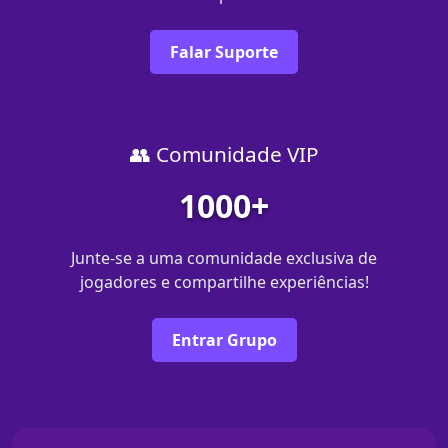
Falar Suporte
👥 Comunidade VIP
1000+
Junte-se a uma comunidade exclusiva de
jogadores e compartilhe experiências!
Entrar Grupo