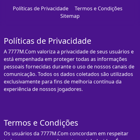
Políticas de Privacidade
Termos e Condições
Sitemap
Políticas de Privacidade
A 7777M.Com valoriza a privacidade de seus usuários e
está empenhada em proteger todas as informações
pessoais fornecidas durante o uso de nossos canais de
comunicação. Todos os dados coletados são utilizados
exclusivamente para fins de melhoria contínua da
experiência de nossos jogadores.
Termos e Condições
Os usuários da 7777M.Com concordam em respeitar