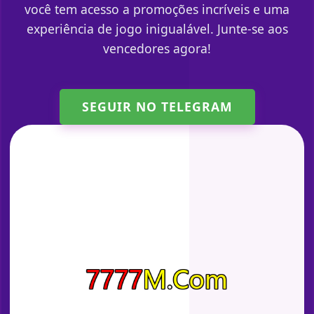
você tem acesso a promoções incríveis e uma
experiência de jogo inigualável. Junte-se aos
vencedores agora!
SEGUIR NO TELEGRAM