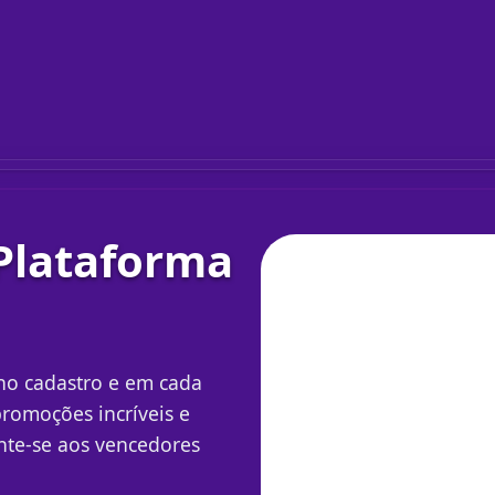
 Plataforma
no cadastro e em cada
promoções incríveis e
unte-se aos vencedores