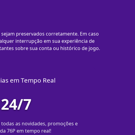
s sejam preservados corretamente. Em caso
lquer interrupção em sua experiência de
ntes sobre sua conta ou histórico de jogo.
cias em Tempo Real
24/7
e todas as novidades, promoções e
 da 76P em tempo real!