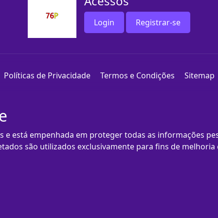
Acessos
Login
Registrar-se
Políticas de Privacidade
Termos e Condições
Sitemap
de
ios e está empenhada em proteger todas as informações pe
tados são utilizados exclusivamente para fins de melhoria