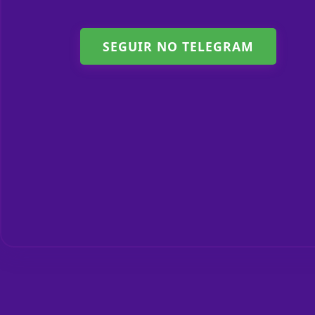
SEGUIR NO TELEGRAM