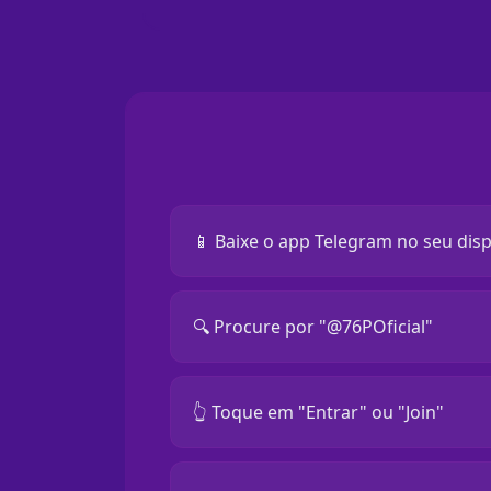
📱 Baixe o app Telegram no seu disp
🔍 Procure por "@76POficial"
👆 Toque em "Entrar" ou "Join"