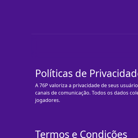
Políticas de Privacida
A 76P valoriza a privacidade de seus usuár
canais de comunicação. Todos os dados cole
jogadores.
Termos e Condições