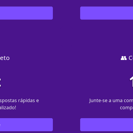
reto
👥 
t
espostas rápidas e
Junte-se a uma com
lizado!
compa
e