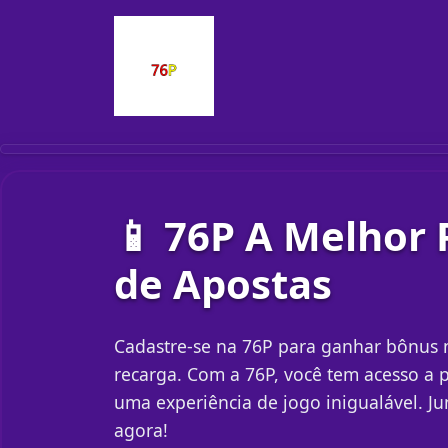
📱 76P A Melhor
de Apostas
Cadastre-se na 76P para ganhar bônus 
recarga. Com a 76P, você tem acesso a 
uma experiência de jogo inigualável. J
agora!