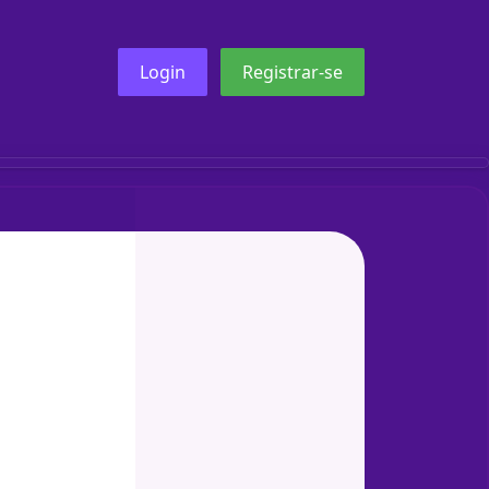
Login
Registrar-se