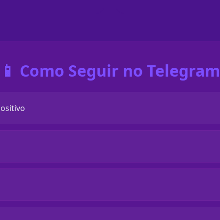
📱 Como Seguir no Telegram
ositivo