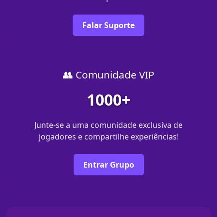
Falar Suporte
👥 Comunidade VIP
1000+
Junte-se a uma comunidade exclusiva de
jogadores e compartilhe experiências!
Entrar Grupo