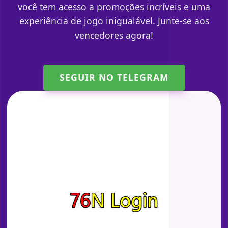
você tem acesso a promoções incríveis e uma
experiência de jogo inigualável. Junte-se aos
vencedores agora!
SEGUIR NO TELEGRAM