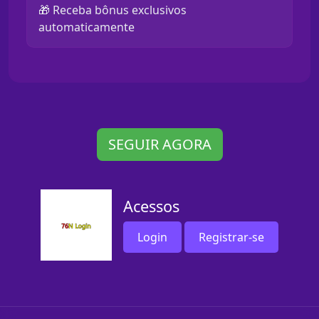
🎁 Receba bônus exclusivos
automaticamente
SEGUIR AGORA
Acessos
Login
Registrar-se