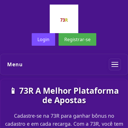
Login
Registrar-se
Menu
📱 73R A Melhor Plataforma
de Apostas
Cadastre-se na 73R para ganhar bônus no
cadastro e em cada recarga. Com a 73R, você tem