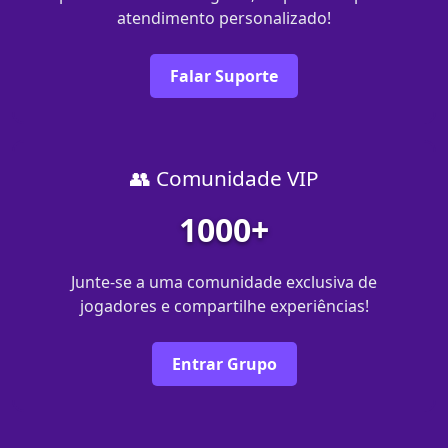
atendimento personalizado!
Falar Suporte
👥 Comunidade VIP
1000+
Junte-se a uma comunidade exclusiva de
jogadores e compartilhe experiências!
Entrar Grupo