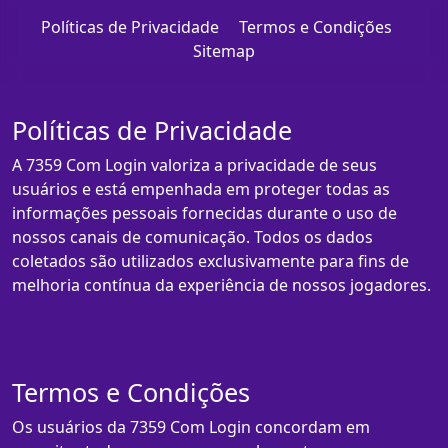
Políticas de Privacidade
Termos e Condições
Sitemap
Políticas de Privacidade
A 7359 Com Login valoriza a privacidade de seus
usuários e está empenhada em proteger todas as
informações pessoais fornecidas durante o uso de
nossos canais de comunicação. Todos os dados
coletados são utilizados exclusivamente para fins de
melhoria contínua da experiência de nossos jogadores.
Termos e Condições
Os usuários da 7359 Com Login concordam em