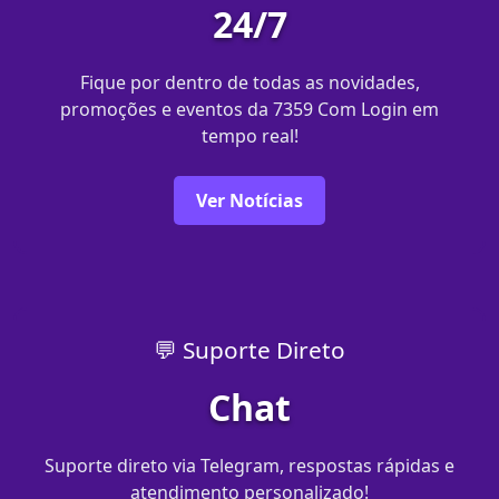
24/7
Fique por dentro de todas as novidades,
promoções e eventos da 7359 Com Login em
tempo real!
Ver Notícias
💬 Suporte Direto
Chat
Suporte direto via Telegram, respostas rápidas e
atendimento personalizado!