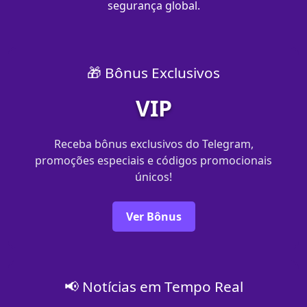
segurança global.
🎁 Bônus Exclusivos
VIP
Receba bônus exclusivos do Telegram,
promoções especiais e códigos promocionais
únicos!
Ver Bônus
📢 Notícias em Tempo Real