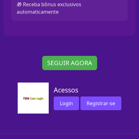
🎁 Receba bônus exclusivos
automaticamente
SEGUIR AGORA
Acessos
Login
Registrar-se