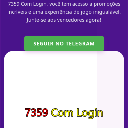
7359 Com Login, você tem acesso a promoções
incríveis e uma experiência de jogo inigualável.
Junte-se aos vencedores agora!
SEGUIR NO TELEGRAM