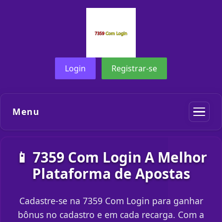
Login
Registrar-se
Menu
📱 7359 Com Login A Melhor
Plataforma de Apostas
Cadastre-se na 7359 Com Login para ganhar
bônus no cadastro e em cada recarga. Com a