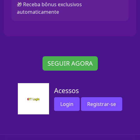
🎁 Receba bônus exclusivos
automaticamente
SEGUIR AGORA
Acessos
Login
Registrar-se