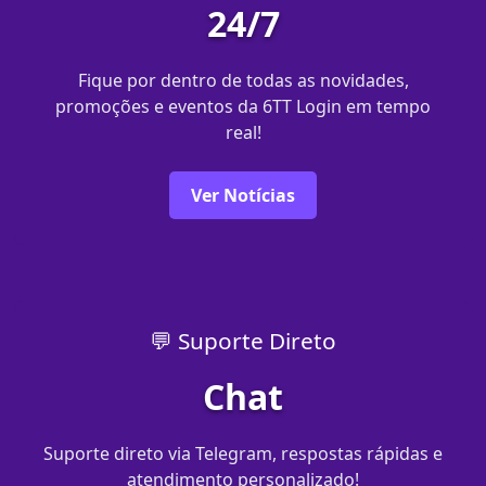
24/7
Fique por dentro de todas as novidades,
promoções e eventos da 6TT Login em tempo
real!
Ver Notícias
💬 Suporte Direto
Chat
Suporte direto via Telegram, respostas rápidas e
atendimento personalizado!