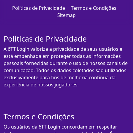
Políticas de Privacidade
Termos e Condições
Sitemap
Políticas de Privacidade
A 6TT Login valoriza a privacidade de seus usuários e
está empenhada em proteger todas as informações
pessoais fornecidas durante o uso de nossos canais de
comunicação. Todos os dados coletados são utilizados
exclusivamente para fins de melhoria contínua da
experiência de nossos jogadores.
Termos e Condições
Os usuários da 6TT Login concordam em respeitar