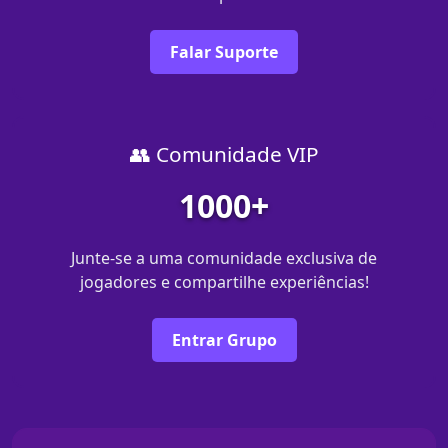
Falar Suporte
👥 Comunidade VIP
1000+
Junte-se a uma comunidade exclusiva de
jogadores e compartilhe experiências!
Entrar Grupo