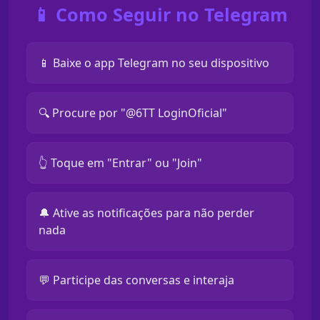
📱 Como Seguir no Telegram
📱 Baixe o app Telegram no seu dispositivo
🔍 Procure por "@6TT LoginOficial"
👆 Toque em "Entrar" ou "Join"
🔔 Ative as notificações para não perder
nada
💬 Participe das conversas e interaja