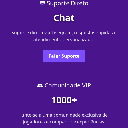
💬 Suporte Direto
Chat
Suporte direto via Telegram, respostas rápidas e
atendimento personalizado!
Falar Suporte
👥 Comunidade VIP
1000+
Junte-se a uma comunidade exclusiva de
jogadores e compartilhe experiências!