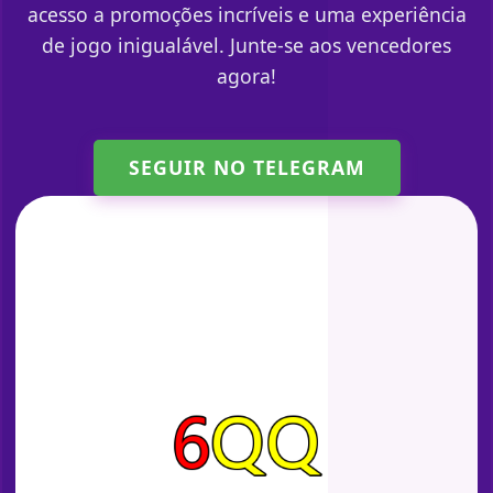
acesso a promoções incríveis e uma experiência
de jogo inigualável. Junte-se aos vencedores
agora!
SEGUIR NO TELEGRAM