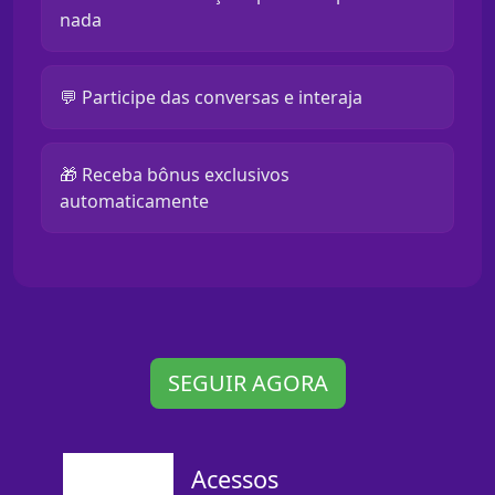
nada
💬 Participe das conversas e interaja
🎁 Receba bônus exclusivos
automaticamente
SEGUIR AGORA
Acessos