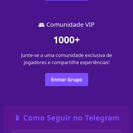
👥 Comunidade VIP
1000+
Junte-se a uma comunidade exclusiva de
jogadores e compartilhe experiências!
Entrar Grupo
📱 Como Seguir no Telegram