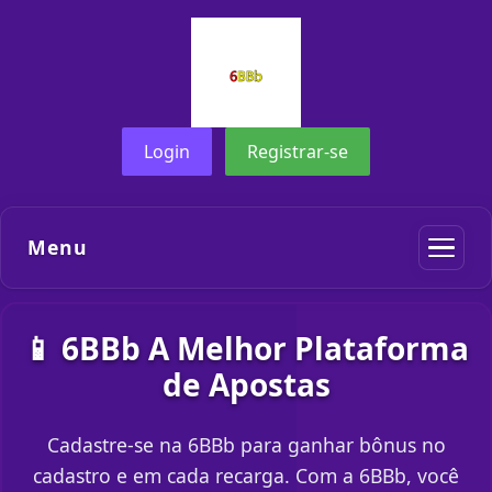
Login
Registrar-se
Menu
📱 6BBb A Melhor Plataforma
de Apostas
Cadastre-se na 6BBb para ganhar bônus no
cadastro e em cada recarga. Com a 6BBb, você