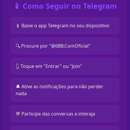
📱 Como Seguir no Telegram
📱 Baixe o app Telegram no seu dispositivo
🔍 Procure por "@6BB.ComOficial"
👆 Toque em "Entrar" ou "Join"
🔔 Ative as notificações para não perder
nada
💬 Participe das conversas e interaja