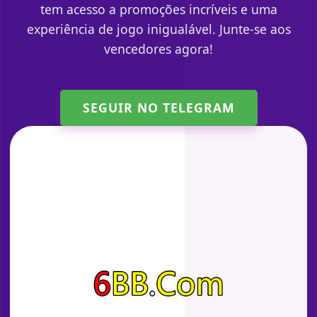
tem acesso a promoções incríveis e uma
experiência de jogo inigualável. Junte-se aos
vencedores agora!
SEGUIR NO TELEGRAM