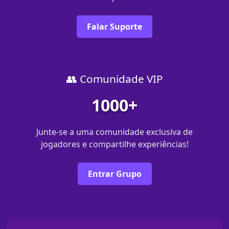
Falar Suporte
👥 Comunidade VIP
1000+
Junte-se a uma comunidade exclusiva de
jogadores e compartilhe experiências!
Entrar Grupo