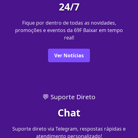
24/7
Fique por dentro de todas as novidades,
promoções e eventos da 69F Baixar em tempo
real!
Ver Notícias
💬 Suporte Direto
Chat
Suporte direto via Telegram, respostas rápidas e
atendimento personalizado!