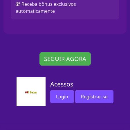
🎁 Receba bônus exclusivos
automaticamente
SEGUIR AGORA
Acessos
Login
Registrar-se