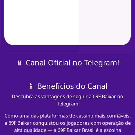
📱 Canal Oficial no Telegram!
📱 Benefícios do Canal
Descubra as vantagens de seguir a 69F Baixar no
Telegram
Como uma das plataformas de cassino mais confiáveis,
a 69F Baixar conquistou os jogadores com operação de
alta qualidade — a 69F Baixar Brasil é a escolha