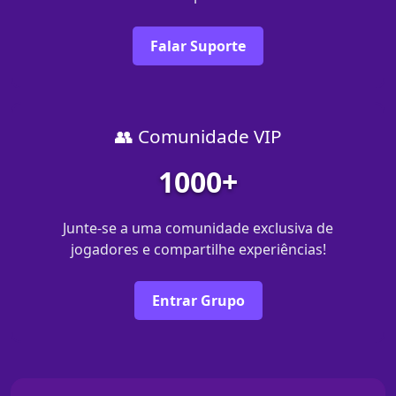
Falar Suporte
👥 Comunidade VIP
1000+
Junte-se a uma comunidade exclusiva de
jogadores e compartilhe experiências!
Entrar Grupo