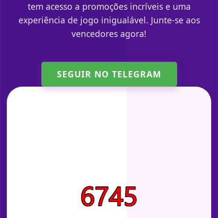
tem acesso a promoções incríveis e uma
experiência de jogo inigualável. Junte-se aos
vencedores agora!
SEGUIR NO TELEGRAM