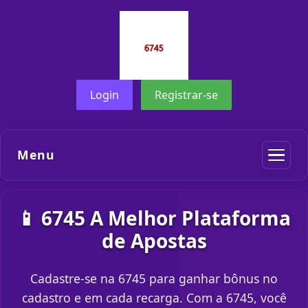
Login
Registrar-se
Menu
📱 6745 A Melhor Plataforma
de Apostas
Cadastre-se na 6745 para ganhar bônus no
cadastro e em cada recarga. Com a 6745, você