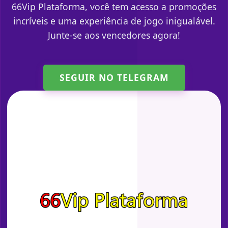
66Vip Plataforma, você tem acesso a promoções
incríveis e uma experiência de jogo inigualável.
Junte-se aos vencedores agora!
SEGUIR NO TELEGRAM