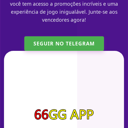
você tem acesso a promoções incríveis e uma
experiência de jogo inigualável. Junte-se aos
vencedores agora!
SEGUIR NO TELEGRAM