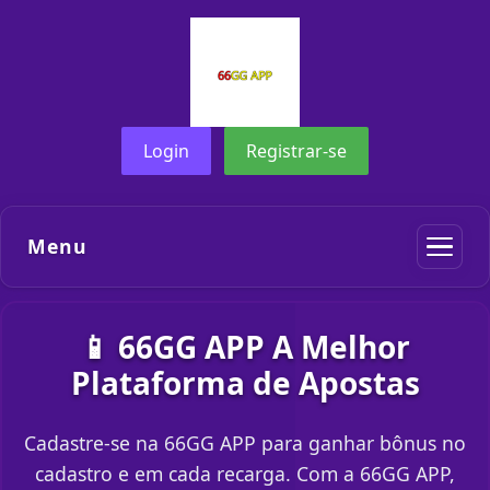
Login
Registrar-se
Menu
📱 66GG APP A Melhor
Plataforma de Apostas
Cadastre-se na 66GG APP para ganhar bônus no
cadastro e em cada recarga. Com a 66GG APP,