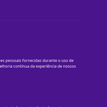
es pessoais fornecidas durante o uso de
elhoria contínua da experiência de nossos