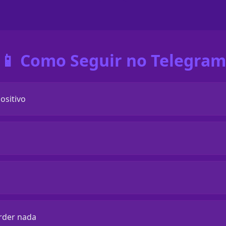
📱 Como Seguir no Telegram
ositivo
erder nada