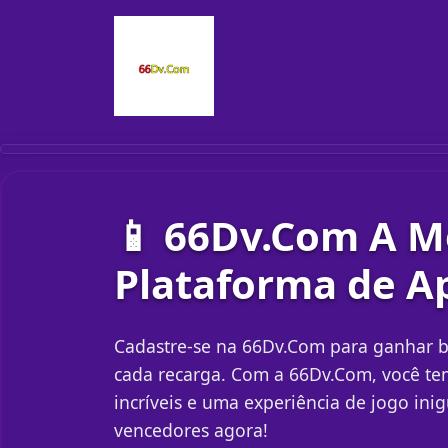
📱 66Dv.Com A M
Plataforma de A
Cadastre-se na 66Dv.Com para ganhar 
cada recarga. Com a 66Dv.Com, você t
incríveis e uma experiência de jogo inig
vencedores agora!