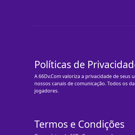
Políticas de Privacida
A 66Dv.Com valoriza a privacidade de seus
nossos canais de comunicação. Todos os dad
jogadores.
Termos e Condições