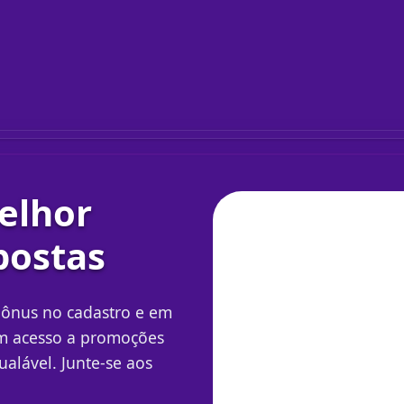
elhor
postas
bônus no cadastro e em
em acesso a promoções
ualável. Junte-se aos