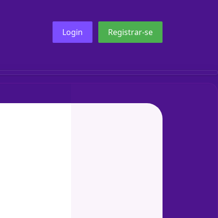
Login
Registrar-se