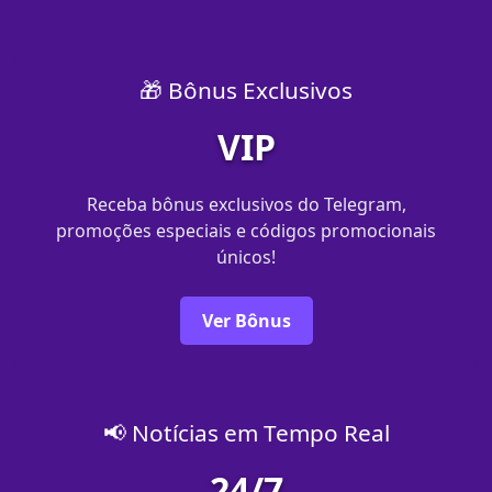
🎁 Bônus Exclusivos
VIP
Receba bônus exclusivos do Telegram,
promoções especiais e códigos promocionais
únicos!
Ver Bônus
📢 Notícias em Tempo Real
24/7