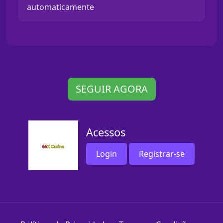
automaticamente
SEGUIR AGORA
Acessos
Login
Registrar-se