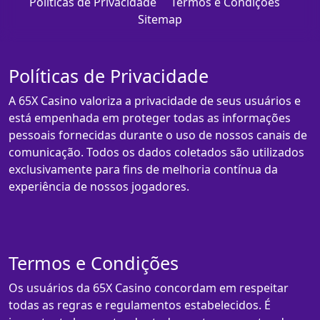
Políticas de Privacidade
Termos e Condições
Sitemap
Políticas de Privacidade
A 65X Casino valoriza a privacidade de seus usuários e
está empenhada em proteger todas as informações
pessoais fornecidas durante o uso de nossos canais de
comunicação. Todos os dados coletados são utilizados
exclusivamente para fins de melhoria contínua da
experiência de nossos jogadores.
Termos e Condições
Os usuários da 65X Casino concordam em respeitar
todas as regras e regulamentos estabelecidos. É