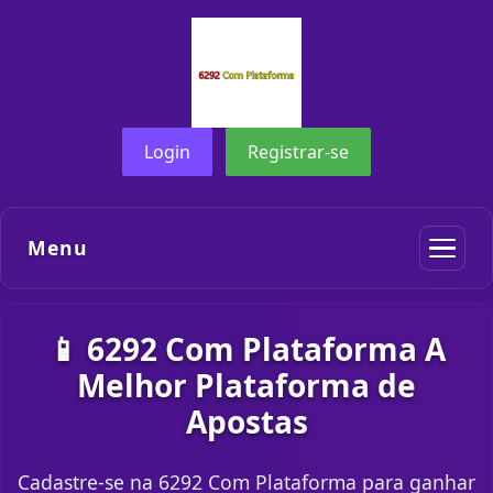
Login
Registrar-se
Menu
📱 6292 Com Plataforma A
Melhor Plataforma de
Apostas
Cadastre-se na 6292 Com Plataforma para ganhar