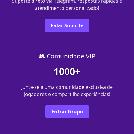
Suporte direto via Telegram, respostas rápidas e
atendimento personalizado!
Falar Suporte
👥 Comunidade VIP
1000+
Junte-se a uma comunidade exclusiva de
jogadores e compartilhe experiências!
Entrar Grupo