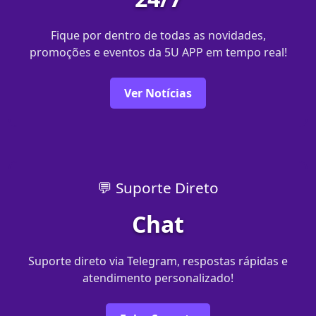
Fique por dentro de todas as novidades,
promoções e eventos da 5U APP em tempo real!
Ver Notícias
💬 Suporte Direto
Chat
Suporte direto via Telegram, respostas rápidas e
atendimento personalizado!