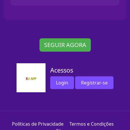
SEGUIR AGORA
Acessos
Login
Registrar-se
Políticas de Privacidade
Termos e Condições