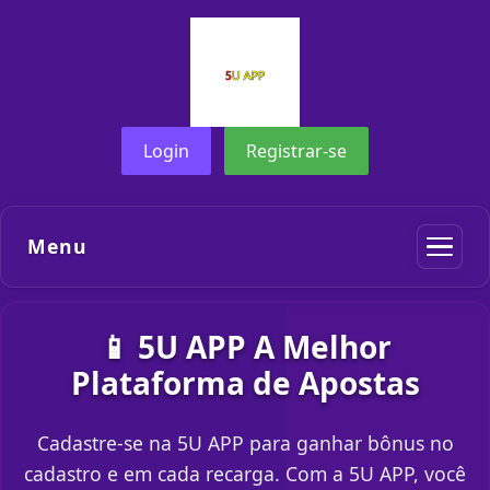
Login
Registrar-se
Menu
📱 5U APP A Melhor
Plataforma de Apostas
Cadastre-se na 5U APP para ganhar bônus no
cadastro e em cada recarga. Com a 5U APP, você