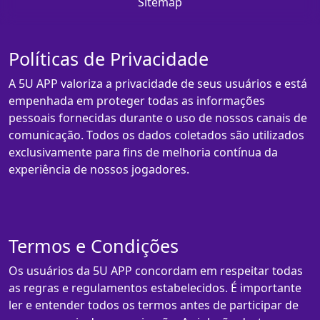
Sitemap
Políticas de Privacidade
A 5U APP valoriza a privacidade de seus usuários e está
empenhada em proteger todas as informações
pessoais fornecidas durante o uso de nossos canais de
comunicação. Todos os dados coletados são utilizados
exclusivamente para fins de melhoria contínua da
experiência de nossos jogadores.
Termos e Condições
Os usuários da 5U APP concordam em respeitar todas
as regras e regulamentos estabelecidos. É importante
ler e entender todos os termos antes de participar de