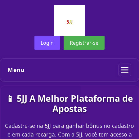
Login
Registrar-se
Menu
📱 5JJ A Melhor Plataforma de
Apostas
Cadastre-se na 5JJ para ganhar bônus no cadastro
e em cada recarga. Com a 5JJ, você tem acesso a