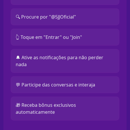
🔍 Procure por "@5JJOficial"
👆 Toque em "Entrar" ou "Join"
🔔 Ative as notificações para não perder
nada
💬 Participe das conversas e interaja
🎁 Receba bônus exclusivos
automaticamente