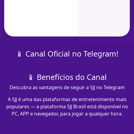
📱 Canal Oficial no Telegram!
📱 Benefícios do Canal
Descubra as vantagens de seguir a 5JJ no Telegram
A 5JJ é uma das plataformas de entretenimento mais
populares — a plataforma 5JJ Brasil está disponível no
PC, APP e navegador, para jogar a qualquer hora.