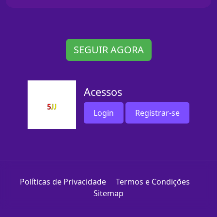
SEGUIR AGORA
Acessos
Login
Registrar-se
Políticas de Privacidade
Termos e Condições
Sitemap