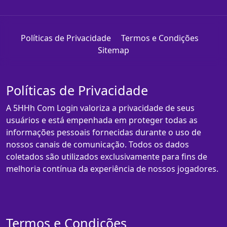
Políticas de Privacidade
Termos e Condições
Sitemap
Políticas de Privacidade
A 5HHh Com Login valoriza a privacidade de seus
usuários e está empenhada em proteger todas as
informações pessoais fornecidas durante o uso de
nossos canais de comunicação. Todos os dados
coletados são utilizados exclusivamente para fins de
melhoria contínua da experiência de nossos jogadores.
Termos e Condições