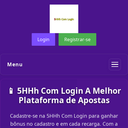
Login
Registrar-se
Menu
📱 5HHh Com Login A Melhor
Plataforma de Apostas
Cadastre-se na 5HHh Com Login para ganhar
bônus no cadastro e em cada recarga. Com a