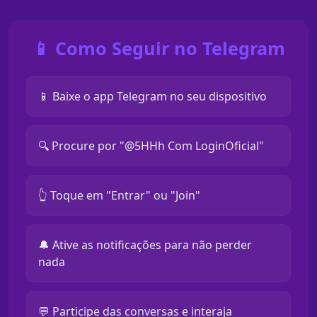
📱 Como Seguir no Telegram
📱 Baixe o app Telegram no seu dispositivo
🔍 Procure por "@5HHh Com LoginOficial"
👆 Toque em "Entrar" ou "Join"
🔔 Ative as notificações para não perder
nada
💬 Participe das conversas e interaja