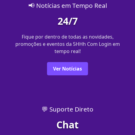
📢 Notícias em Tempo Real
24/7
Fique por dentro de todas as novidades,
promoções e eventos da 5HHh Com Login em
tempo real!
Ver Notícias
💬 Suporte Direto
Chat