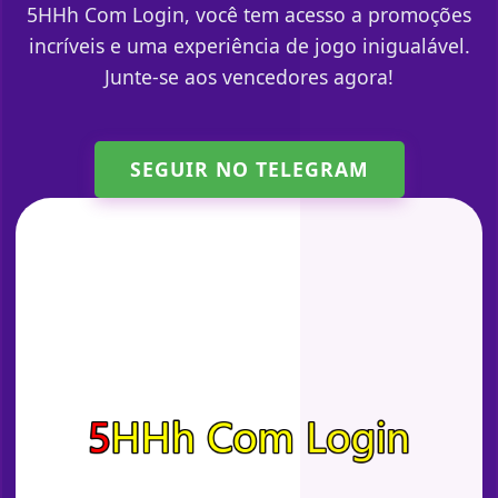
5HHh Com Login, você tem acesso a promoções
incríveis e uma experiência de jogo inigualável.
Junte-se aos vencedores agora!
SEGUIR NO TELEGRAM