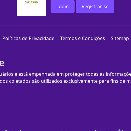
Login
Registrar-se
Políticas de Privacidade
Termos e Condições
Sitemap
de
suários e está empenhada em proteger todas as informaçõe
os coletados são utilizados exclusivamente para fins de m