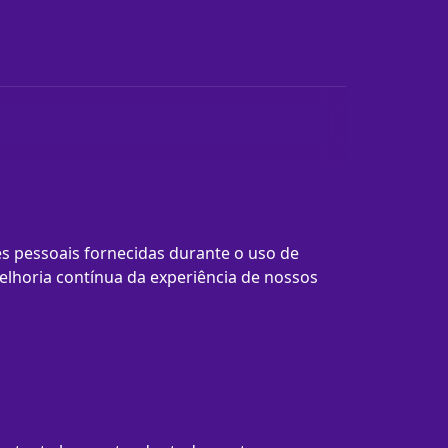
s pessoais fornecidas durante o uso de
elhoria contínua da experiência de nossos