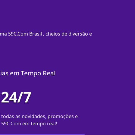
a 59C.Com Brasil , cheios de diversão e
cias em Tempo Real
24/7
e todas as novidades, promoções e
 59C.Com em tempo real!