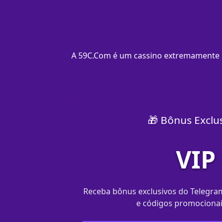
A 59C.Com é um cassino extremamente po
🎁 Bônus Exclu
VIP
Receba bônus exclusivos do Telegra
e códigos promocionai