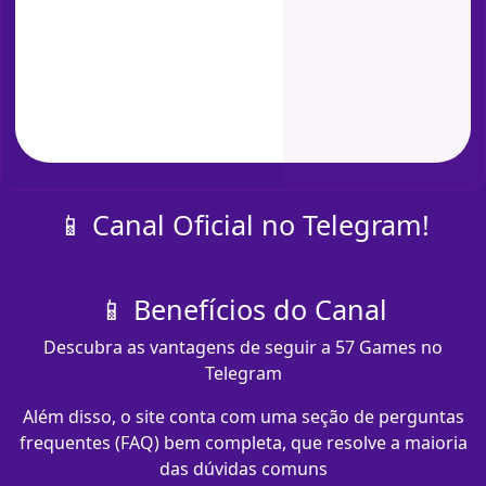
📱 Canal Oficial no Telegram!
📱 Benefícios do Canal
Descubra as vantagens de seguir a 57 Games no
Telegram
Além disso, o site conta com uma seção de perguntas
frequentes (FAQ) bem completa, que resolve a maioria
das dúvidas comuns