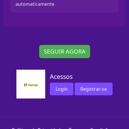
automaticamente
SEGUIR AGORA
Acessos
Login
Registrar-se