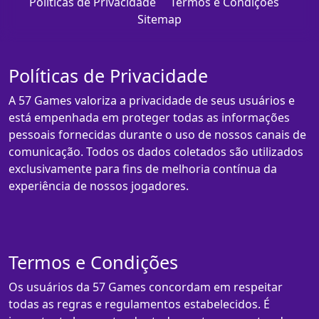
Políticas de Privacidade
Termos e Condições
Sitemap
Políticas de Privacidade
A 57 Games valoriza a privacidade de seus usuários e
está empenhada em proteger todas as informações
pessoais fornecidas durante o uso de nossos canais de
comunicação. Todos os dados coletados são utilizados
exclusivamente para fins de melhoria contínua da
experiência de nossos jogadores.
Termos e Condições
Os usuários da 57 Games concordam em respeitar
todas as regras e regulamentos estabelecidos. É