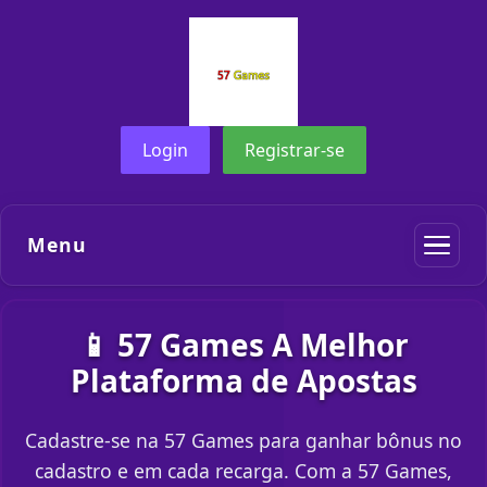
Login
Registrar-se
Menu
📱 57 Games A Melhor
Plataforma de Apostas
Cadastre-se na 57 Games para ganhar bônus no
cadastro e em cada recarga. Com a 57 Games,