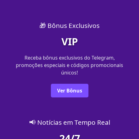
🎁 Bônus Exclusivos
VIP
Receba bônus exclusivos do Telegram,
promoções especiais e códigos promocionais
únicos!
Ver Bônus
📢 Notícias em Tempo Real
24/7