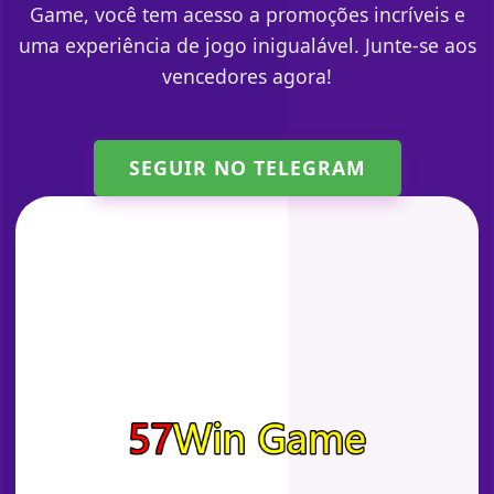
Game, você tem acesso a promoções incríveis e
uma experiência de jogo inigualável. Junte-se aos
vencedores agora!
SEGUIR NO TELEGRAM