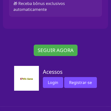
🎁 Receba bônus exclusivos
automaticamente
SEGUIR AGORA
Acessos
Login
Registrar-se