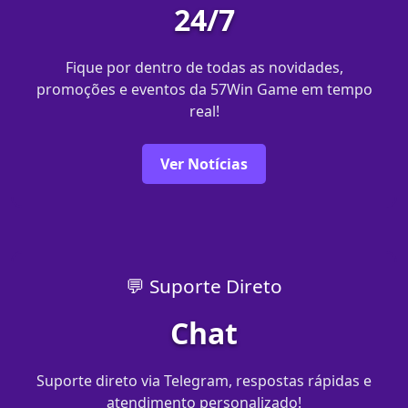
24/7
Fique por dentro de todas as novidades,
promoções e eventos da 57Win Game em tempo
real!
Ver Notícias
💬 Suporte Direto
Chat
Suporte direto via Telegram, respostas rápidas e
atendimento personalizado!