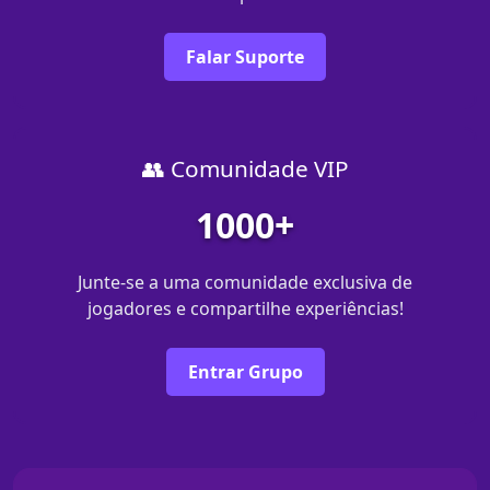
Falar Suporte
👥 Comunidade VIP
1000+
Junte-se a uma comunidade exclusiva de
jogadores e compartilhe experiências!
Entrar Grupo