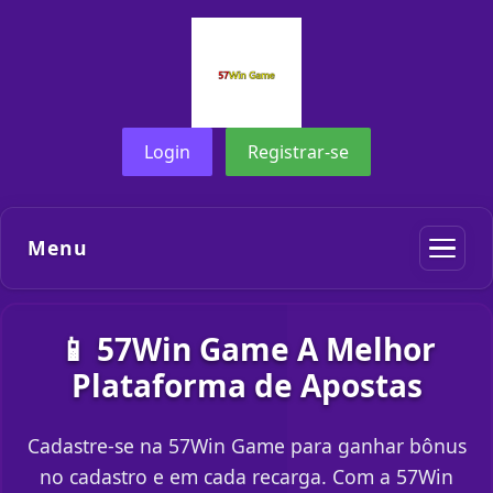
Login
Registrar-se
Menu
📱 57Win Game A Melhor
Plataforma de Apostas
Cadastre-se na 57Win Game para ganhar bônus
no cadastro e em cada recarga. Com a 57Win