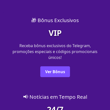
🎁 Bônus Exclusivos
VIP
Receba bônus exclusivos do Telegram,
promoções especiais e códigos promocionais
únicos!
Ver Bônus
📢 Notícias em Tempo Real
24/7