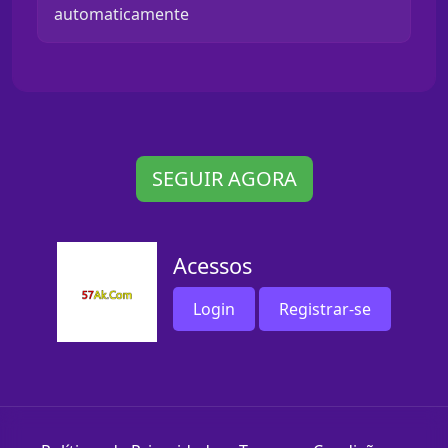
automaticamente
SEGUIR AGORA
Acessos
Login
Registrar-se