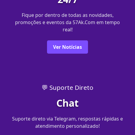
Fique por dentro de todas as novidades,
promoções e eventos da 57Ak.Com em tempo
real!
Ver Notícias
💬 Suporte Direto
Chat
Suporte direto via Telegram, respostas rápidas e
atendimento personalizado!