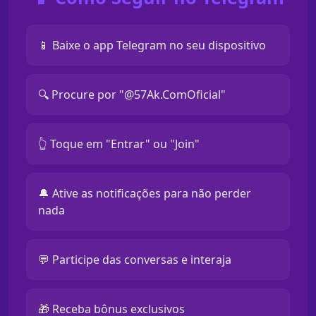
📱 Baixe o app Telegram no seu dispositivo
🔍 Procure por "@57Ak.ComOficial"
👆 Toque em "Entrar" ou "Join"
🔔 Ative as notificações para não perder
nada
💬 Participe das conversas e interaja
🎁 Receba bônus exclusivos