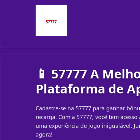
📱 57777 A Melh
Plataforma de A
Cadastre-se na 57777 para ganhar bônu
recarga. Com a 57777, você tem acesso 
uma experiência de jogo inigualável. J
agora!