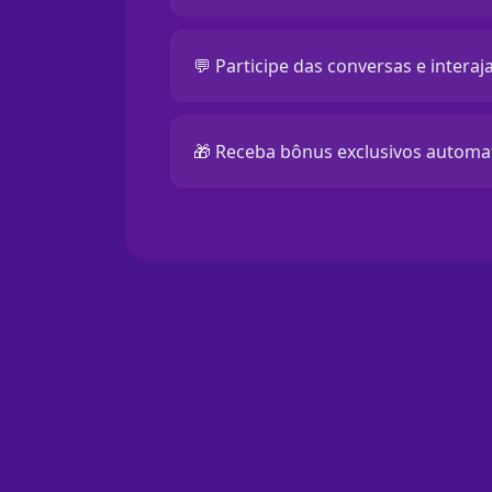
💬 Participe das conversas e interaj
🎁 Receba bônus exclusivos autom