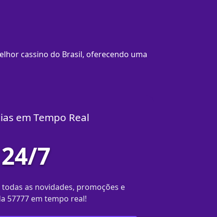
lhor cassino do Brasil, oferecendo uma
cias em Tempo Real
24/7
e todas as novidades, promoções e
da 57777 em tempo real!