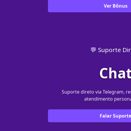
Ver Bônus
💬 Suporte Di
Cha
Suporte direto via Telegram, r
atendimento persona
Falar Suport