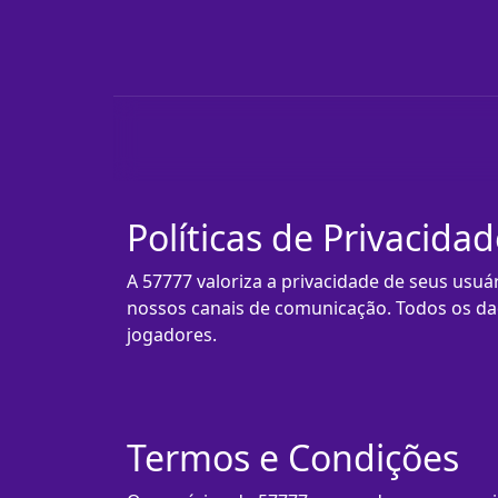
Políticas de Privacida
A 57777 valoriza a privacidade de seus usu
nossos canais de comunicação. Todos os dad
jogadores.
Termos e Condições