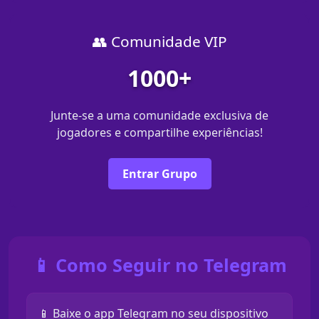
👥 Comunidade VIP
1000+
Junte-se a uma comunidade exclusiva de
jogadores e compartilhe experiências!
Entrar Grupo
📱 Como Seguir no Telegram
📱 Baixe o app Telegram no seu dispositivo