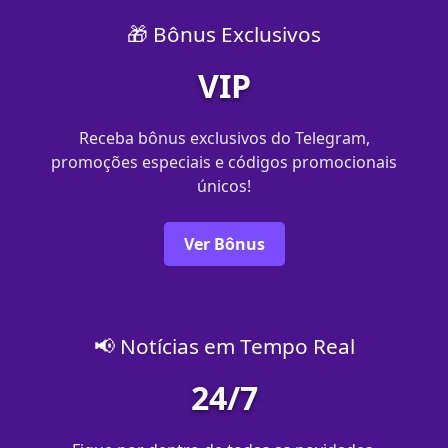
🎁 Bônus Exclusivos
VIP
Receba bônus exclusivos do Telegram,
promoções especiais e códigos promocionais
únicos!
Ver Bônus
📢 Notícias em Tempo Real
24/7