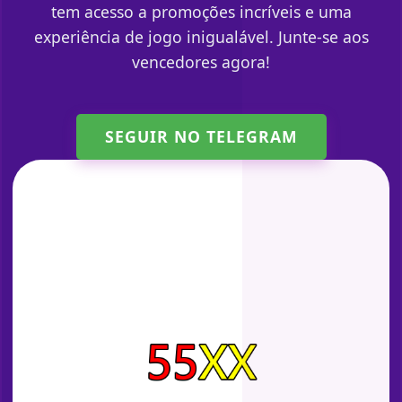
tem acesso a promoções incríveis e uma
experiência de jogo inigualável. Junte-se aos
vencedores agora!
SEGUIR NO TELEGRAM