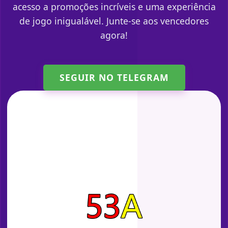
acesso a promoções incríveis e uma experiência
de jogo inigualável. Junte-se aos vencedores
agora!
SEGUIR NO TELEGRAM