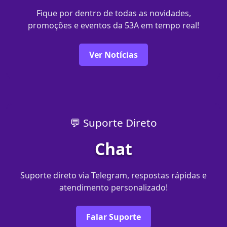
Fique por dentro de todas as novidades,
promoções e eventos da 53A em tempo real!
Ver Notícias
💬 Suporte Direto
Chat
Suporte direto via Telegram, respostas rápidas e
atendimento personalizado!
Falar Suporte