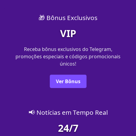
🎁 Bônus Exclusivos
VIP
Receba bônus exclusivos do Telegram,
promoções especiais e códigos promocionais
únicos!
Ver Bônus
📢 Notícias em Tempo Real
24/7