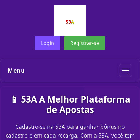
Login
Registrar-se
Menu
📱 53A A Melhor Plataforma
de Apostas
Cadastre-se na 53A para ganhar bônus no
cadastro e em cada recarga. Com a 53A, você tem