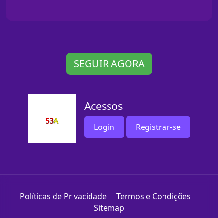
SEGUIR AGORA
Acessos
Login
Registrar-se
Políticas de Privacidade
Termos e Condições
Sitemap