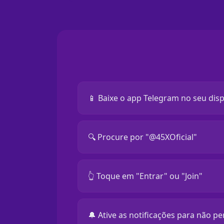
📱 Baixe o app Telegram no seu disp
🔍 Procure por "@45XOficial"
👆 Toque em "Entrar" ou "Join"
🔔 Ative as notificações para não p