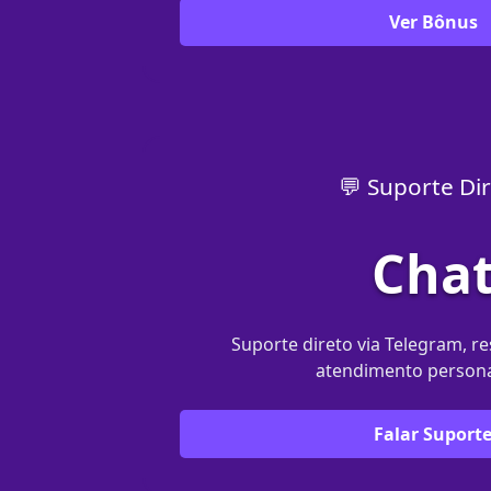
Ver Bônus
💬 Suporte Di
Cha
Suporte direto via Telegram, r
atendimento persona
Falar Suport