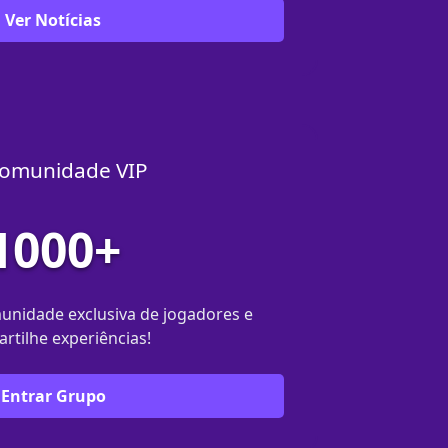
Ver Notícias
Comunidade VIP
1000+
unidade exclusiva de jogadores e
rtilhe experiências!
Entrar Grupo