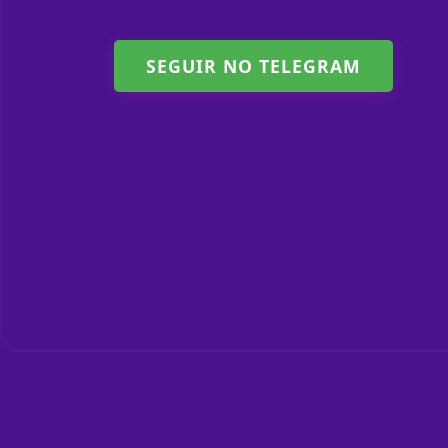
SEGUIR NO TELEGRAM