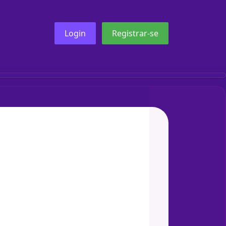
Login
Registrar-se