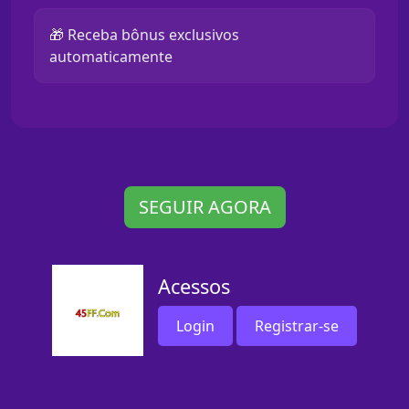
🎁 Receba bônus exclusivos
automaticamente
SEGUIR AGORA
Acessos
Login
Registrar-se