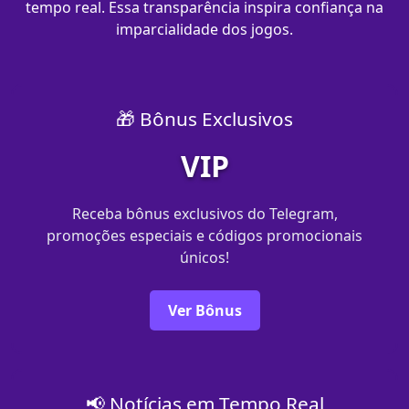
tempo real. Essa transparência inspira confiança na
imparcialidade dos jogos.
🎁 Bônus Exclusivos
VIP
Receba bônus exclusivos do Telegram,
promoções especiais e códigos promocionais
únicos!
Ver Bônus
📢 Notícias em Tempo Real