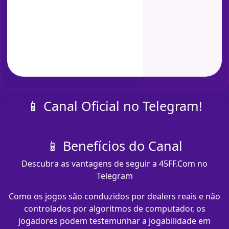
📱 Canal Oficial no Telegram!
📱 Benefícios do Canal
Descubra as vantagens de seguir a 45FF.Com no
Telegram
Como os jogos são conduzidos por dealers reais e não
controlados por algoritmos de computador, os
jogadores podem testemunhar a jogabilidade em