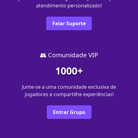
atendimento personalizado!
Falar Suporte
👥 Comunidade VIP
1000+
Junte-se a uma comunidade exclusiva de
jogadores e compartilhe experiências!
Entrar Grupo