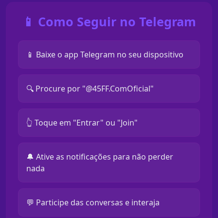
📱 Como Seguir no Telegram
📱 Baixe o app Telegram no seu dispositivo
🔍 Procure por "@45FF.ComOficial"
👆 Toque em "Entrar" ou "Join"
🔔 Ative as notificações para não perder
nada
💬 Participe das conversas e interaja