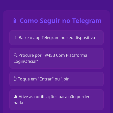
📱 Como Seguir no Telegram
📱 Baixe o app Telegram no seu dispositivo
🔍 Procure por "@45B Com Plataforma
LoginOficial"
👆 Toque em "Entrar" ou "Join"
🔔 Ative as notificações para não perder
nada