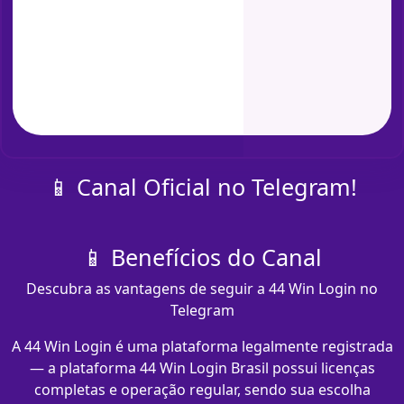
📱 Canal Oficial no Telegram!
📱 Benefícios do Canal
Descubra as vantagens de seguir a 44 Win Login no
Telegram
A 44 Win Login é uma plataforma legalmente registrada
— a plataforma 44 Win Login Brasil possui licenças
completas e operação regular, sendo sua escolha