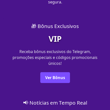
segura.
🎁 Bônus Exclusivos
VIP
Receba bônus exclusivos do Telegram,
promoções especiais e códigos promocionais
únicos!
Ver Bônus
📢 Notícias em Tempo Real