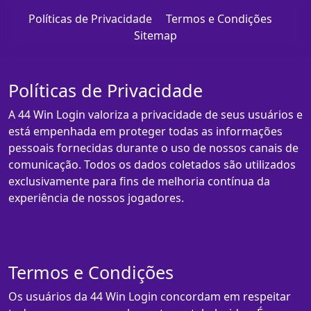
Políticas de Privacidade
Termos e Condições
Sitemap
Políticas de Privacidade
A 44 Win Login valoriza a privacidade de seus usuários e
está empenhada em proteger todas as informações
pessoais fornecidas durante o uso de nossos canais de
comunicação. Todos os dados coletados são utilizados
exclusivamente para fins de melhoria contínua da
experiência de nossos jogadores.
Termos e Condições
Os usuários da 44 Win Login concordam em respeitar