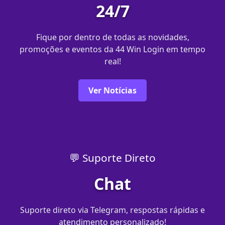
24/7
Fique por dentro de todas as novidades,
promoções e eventos da 44 Win Login em tempo
real!
Ver Notícias
💬 Suporte Direto
Chat
Suporte direto via Telegram, respostas rápidas e
atendimento personalizado!