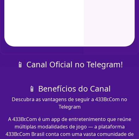
📱 Canal Oficial no Telegram!
📱 Benefícios do Canal
Descubra as vantagens de seguir a 433Br.Com no
Telegram
A 433Br.Com é um app de entretenimento que reúne
múltiplas modalidades de jogo — a plataforma
433Br.Com Brasil conta com uma vasta comunidade de