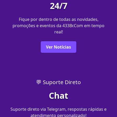
24/7
Fique por dentro de todas as novidades,
promoções e eventos da 433Br.Com em tempo
real!
Ver Notícias
💬 Suporte Direto
Chat
Suporte direto via Telegram, respostas rápidas e
atendimento personalizado!