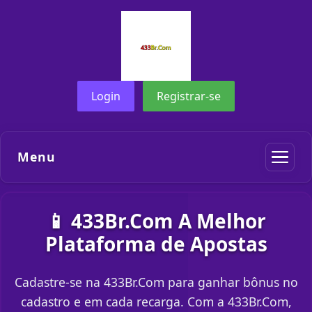
Login
Registrar-se
Menu
📱 433Br.Com A Melhor
Plataforma de Apostas
Cadastre-se na 433Br.Com para ganhar bônus no
cadastro e em cada recarga. Com a 433Br.Com,