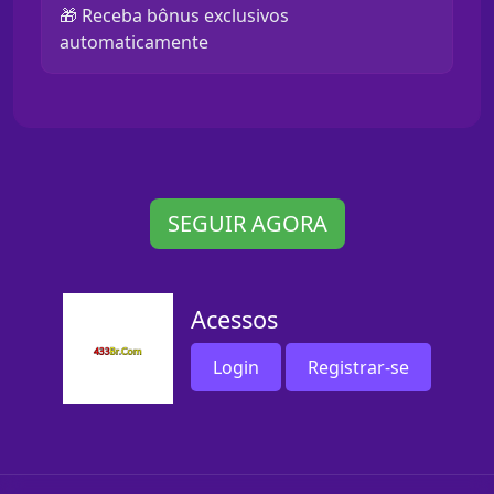
🎁 Receba bônus exclusivos
automaticamente
SEGUIR AGORA
Acessos
Login
Registrar-se