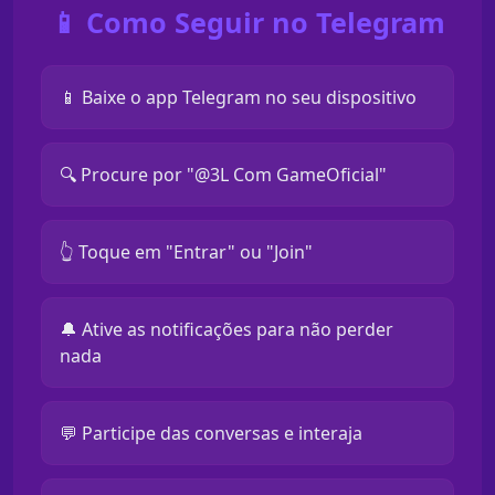
📱 Como Seguir no Telegram
📱 Baixe o app Telegram no seu dispositivo
🔍 Procure por "@3L Com GameOficial"
👆 Toque em "Entrar" ou "Join"
🔔 Ative as notificações para não perder
nada
💬 Participe das conversas e interaja