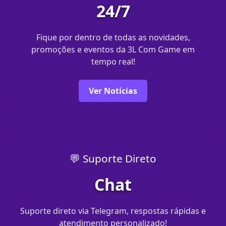
24/7
Fique por dentro de todas as novidades,
promoções e eventos da 3L Com Game em
tempo real!
Ver Notícias
💬 Suporte Direto
Chat
Suporte direto via Telegram, respostas rápidas e
atendimento personalizado!