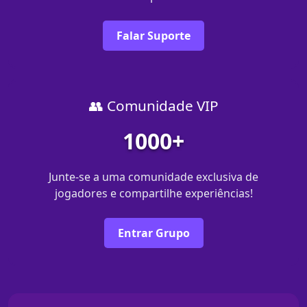
Falar Suporte
👥 Comunidade VIP
1000+
Junte-se a uma comunidade exclusiva de
jogadores e compartilhe experiências!
Entrar Grupo