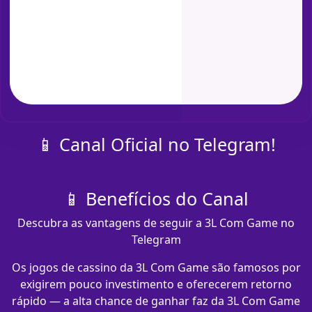
📱 Canal Oficial no Telegram!
📱 Benefícios do Canal
Descubra as vantagens de seguir a 3L Com Game no
Telegram
Os jogos de cassino da 3L Com Game são famosos por
exigirem pouco investimento e oferecerem retorno
rápido — a alta chance de ganhar faz da 3L Com Game