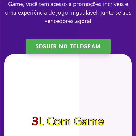
Game, você tem acesso a promoções incríveis e
uma experiência de jogo inigualável. Junte-se aos
vencedores agora!
SEGUIR NO TELEGRAM