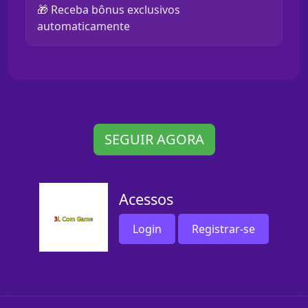
🎁 Receba bônus exclusivos
automaticamente
SEGUIR AGORA
Acessos
Login
Registrar-se